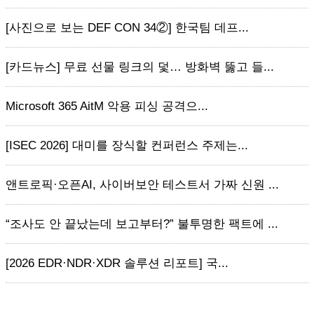
[사진으로 보는 DEF CON 34②] 한국팀 데프...
[카드뉴스] 무료 선물 링크의 덫… 방화벽 뚫고 들...
Microsoft 365 AitM 악용 피싱 공격으...
[ISEC 2026] 대미를 장식할 컨퍼런스 주제는...
앤트로픽·오픈AI, 사이버보안 테스트서 가짜 신원 ...
“조사도 안 끝났는데 보고부터?” 불투명한 팩트에 ...
[2026 EDR·NDR·XDR 솔루션 리포트] 국...