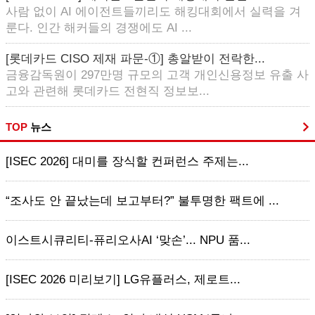
사람 없이 AI 에이전트들끼리도 해킹대회에서 실력을 겨
룬다. 인간 해커들의 경쟁에도 AI ...
[롯데카드 CISO 제재 파문-①] 총알받이 전락한...
금융감독원이 297만명 규모의 고객 개인신용정보 유출 사
고와 관련해 롯데카드 전현직 정보보...
TOP
뉴스
[ISEC 2026] 대미를 장식할 컨퍼런스 주제는...
“조사도 안 끝났는데 보고부터?” 불투명한 팩트에 ...
이스트시큐리티-퓨리오사AI ‘맞손’... NPU 품...
[ISEC 2026 미리보기] LG유플러스, 제로트...