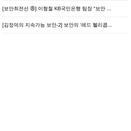
[보안최전선 ⑧] 이형철 KB국민은행 팀장 “보안 ...
[김정덕의 지속가능 보안-2] 보안의 ‘레드 헬리콥...