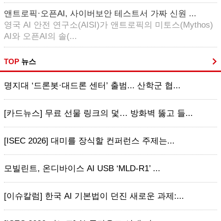
앤트로픽·오픈AI, 사이버보안 테스트서 가짜 신원 ...
영국 AI 안전 연구소(AISI)가 앤트로픽의 미토스(Mythos)
AI와 오픈AI의 솔(...
TOP
뉴스
명지대 ‘드론봇·대드론 센터’ 출범... 산학군 협...
[카드뉴스] 무료 선물 링크의 덫… 방화벽 뚫고 들...
[ISEC 2026] 대미를 장식할 컨퍼런스 주제는...
모빌린트, 온디바이스 AI USB ‘MLD-R1’ ...
[이슈칼럼] 한국 AI 기본법이 던진 새로운 과제:...