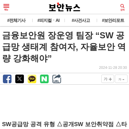
#전체기사
#피지컬ㆍAI
#사건사고
#보안리포트
금융보안원 장운영 팀장 “SW 공
급망 생태계 참여자, 자율보안 역
량 강화해야”
2024-11-28 20:30
+
-
가
가
SW공급망 공격 유형 △공개SW 보안취약점 △타