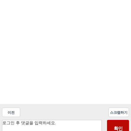
이전
스크랩하기