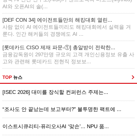
AI와 오픈AI의 솔(...
[DEF CON 34] 에이전트들만의 해킹대회 열린...
사람 없이 AI 에이전트들끼리도 해킹대회에서 실력을 겨
룬다. 인간 해커들의 경쟁에도 AI ...
[롯데카드 CISO 제재 파문-①] 총알받이 전락한...
금융감독원이 297만명 규모의 고객 개인신용정보 유출 사
고와 관련해 롯데카드 전현직 정보보...
TOP
뉴스
[ISEC 2026] 대미를 장식할 컨퍼런스 주제는...
“조사도 안 끝났는데 보고부터?” 불투명한 팩트에 ...
이스트시큐리티-퓨리오사AI ‘맞손’... NPU 품...