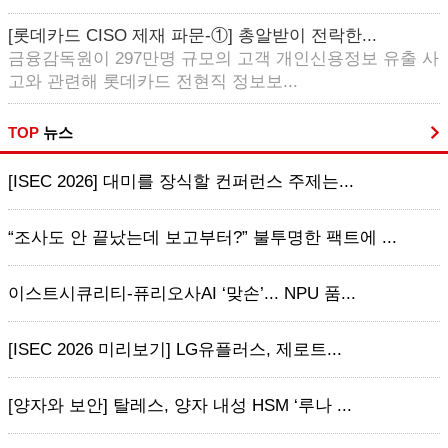
[롯데카드 CISO 제재 파문-①] 총알받이 전락한...
금융감독원이 297만명 규모의 고객 개인신용정보 유출 사
고와 관련해 롯데카드 전현직 정보보...
TOP
뉴스
[ISEC 2026] 대미를 장식할 컨퍼런스 주제는...
“조사도 안 끝났는데 보고부터?” 불투명한 팩트에 ...
이스트시큐리티-퓨리오사AI ‘맞손’... NPU 품...
[ISEC 2026 미리보기] LG유플러스, 제로트...
[양자와 보안] 탈레스, 양자 내성 HSM ‘루나 ...