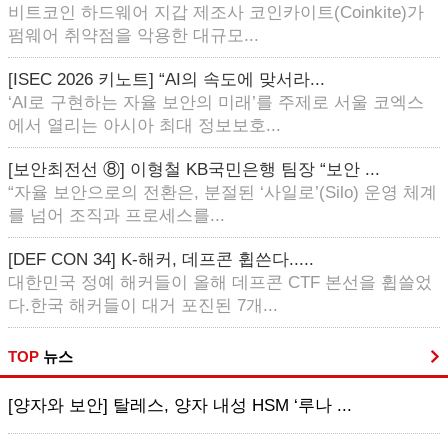
비트코인 하드웨어 지갑 제조사 코인카이트(Coinkite)가
펌웨어 취약점을 악용한 대규모...
[ISEC 2026 키노트] “AI의 속도에 맞서라...
‘AI로 구현하는 자율 보안의 미래’를 주제로 서울 코엑스
에서 열리는 아시아 최대 정보보호...
[보안최전선 ⑧] 이형철 KB국민은행 팀장 “보안 ...
“자율 보안으로의 전환은, 분절된 ‘사일로’(Silo) 운영 체계
를 넘어 조직과 프로세스를...
[DEF CON 34] K-해커, 데프콘 휩쓴다.....
대한민국 정예 해커들이 올해 데프콘 CTF 본선을 휩쓸었
다.한국 해커들이 대거 포진된 7개...
TOP
뉴스
[양자와 보안] 탈레스, 양자 내성 HSM ‘루나 ...