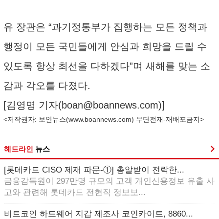
유 장관은 “과기정통부가 집행하는 모든 정책과
행정이 모든 국민들에게 안심과 희망을 드릴 수
있도록 항상 최선을 다하겠다”며 새해를 맞는 소
감과 각오를 다졌다.
[김영명 기자(
boan@boannews.com
)]
<저작권자: 보안뉴스(
www.boannews.com
) 무단전재-재배포금지>
헤드라인
뉴스
[롯데카드 CISO 제재 파문-①] 총알받이 전락한...
금융감독원이 297만명 규모의 고객 개인신용정보 유출 사
고와 관련해 롯데카드 전현직 정보보...
비트코인 하드웨어 지갑 제조사 코인카이트, 8860...