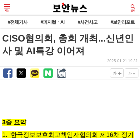
#전체기사
#피지컬ㆍAI
#사건사고
#보안리포트
CISO협의회, 총회 개최...신년인
사 및 AI특강 이어져
2025-01-21 19:31
+
-
가
가
3줄 요약
1. ‘한국정보보호최고책임자협의회 제16차 정기