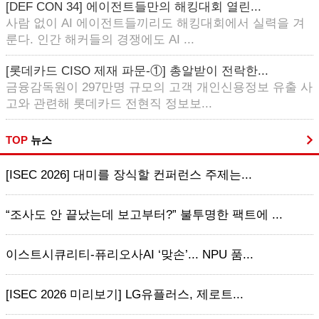
[DEF CON 34] 에이전트들만의 해킹대회 열린...
사람 없이 AI 에이전트들끼리도 해킹대회에서 실력을 겨
룬다. 인간 해커들의 경쟁에도 AI ...
[롯데카드 CISO 제재 파문-①] 총알받이 전락한...
금융감독원이 297만명 규모의 고객 개인신용정보 유출 사
고와 관련해 롯데카드 전현직 정보보...
TOP
뉴스
[ISEC 2026] 대미를 장식할 컨퍼런스 주제는...
“조사도 안 끝났는데 보고부터?” 불투명한 팩트에 ...
이스트시큐리티-퓨리오사AI ‘맞손’... NPU 품...
[ISEC 2026 미리보기] LG유플러스, 제로트...