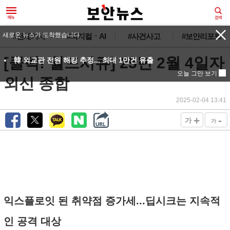
#전체기사
#피지컬ㆍAI
#사건사고
#보안리포트
[클릭! 월드시큐] 25년 2월 4일자
외신 종합
2025-02-04 13:41
+
-
가
가
익스플로잇 된 취약점 증가세...딥시크는 지속적
인 공격 대상