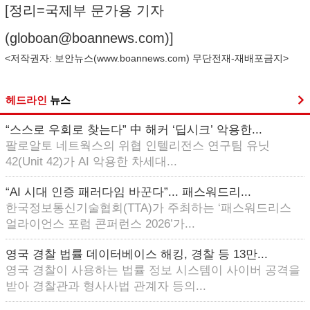
[정리=국제부 문가용 기자
(
globoan@boannews.com
)]
<저작권자: 보안뉴스(
www.boannews.com
) 무단전재-재배포금지>
헤드라인
뉴스
“스스로 우회로 찾는다” 中 해커 ‘딥시크’ 악용한...
팔로알토 네트웍스의 위협 인텔리전스 연구팀 유닛
42(Unit 42)가 AI 악용한 차세대...
“AI 시대 인증 패러다임 바꾼다”... 패스워드리...
한국정보통신기술협회(TTA)가 주최하는 ‘패스워드리스
얼라이언스 포럼 콘퍼런스 2026’가...
영국 경찰 법률 데이터베이스 해킹, 경찰 등 13만...
영국 경찰이 사용하는 법률 정보 시스템이 사이버 공격을
받아 경찰관과 형사사법 관계자 등의...