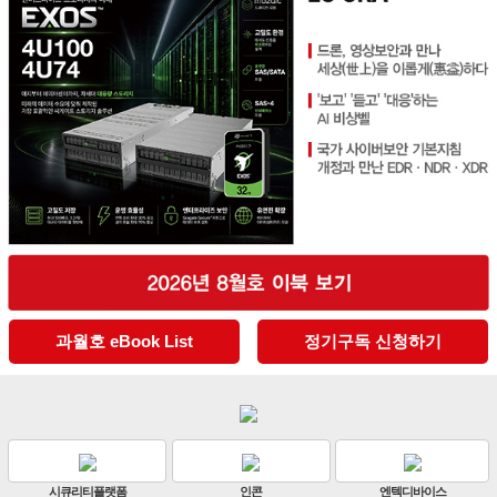
과월호 eBook List
정기구독 신청하기
디바이스
판빌코리아
하이크비전
한화