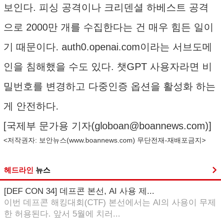
보인다. 피싱 공격이나 크리덴셜 하베스트 공격
으로 2000만 개를 수집한다는 건 매우 힘든 일이
기 때문이다. auth0.openai.com이라는 서브도메
인을 침해했을 수도 있다. 챗GPT 사용자라면 비
밀번호를 변경하고 다중인증 옵션을 활성화 하는
게 안전하다.
[국제부 문가용 기자(
globoan@boannews.com
)]
<저작권자: 보안뉴스(
www.boannews.com
) 무단전재-재배포금지>
헤드라인
뉴스
[DEF CON 34] 데프콘 본선, AI 사용 제...
이번 데프콘 해킹대회(CTF) 본선에서는 AI의 사용이 무제
한 허용된다. 앞서 5월에 치러...