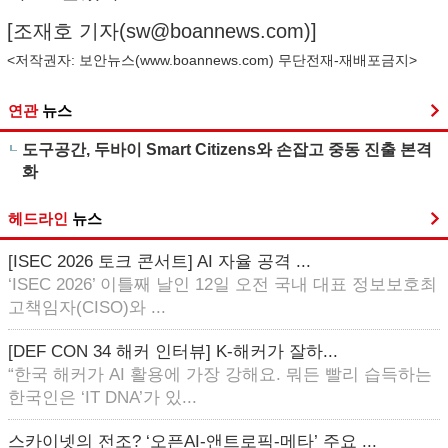
[조재호 기자(
sw@boannews.com
)]
<저작권자: 보안뉴스(
www.boannews.com
) 무단전재-재배포금지>
연관
뉴스
도구공간, 두바이 Smart Citizens와 손잡고 중동 진출 본격
화
헤드라인
뉴스
[ISEC 2026 토크 콘서트] AI 자율 공격 ...
‘ISEC 2026’ 이틀째 날인 12일 오전 국내 대표 정보보호최
고책임자(CISO)와 ...
[DEF CON 34 해커 인터뷰] K-해커가 잘하...
“한국 해커가 AI 활용에 가장 강해요. 뭐든 빨리 습득하는
한국인은 ‘IT DNA’가 있...
스카이넷의 전조? ‘오픈AI-앤트로픽-메타’ 주요 ...