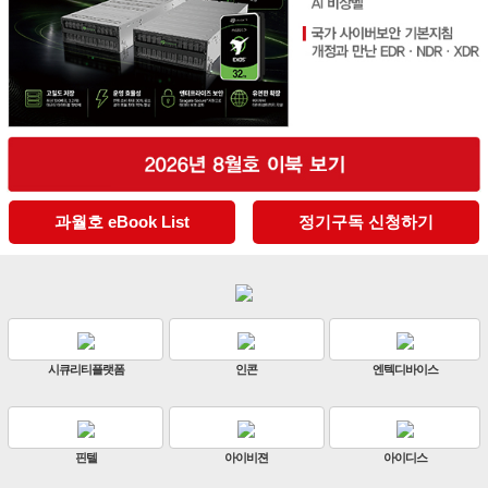
과월호 eBook List
정기구독 신청하기
엔텍디바이스
판빌코리아
하이크비전
아이디스
ZKTeco
비엔에스테크