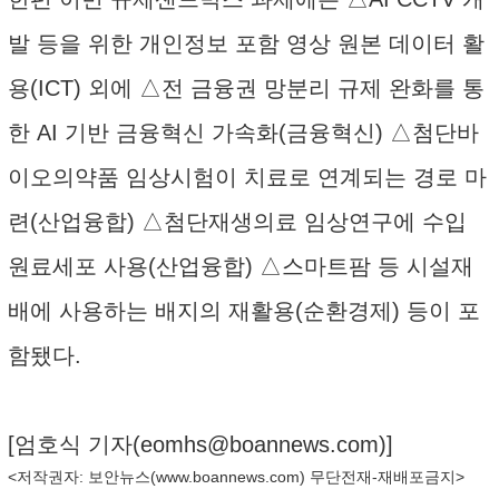
발 등을 위한 개인정보 포함 영상 원본 데이터 활
용(ICT) 외에 △전 금융권 망분리 규제 완화를 통
한 AI 기반 금융혁신 가속화(금융혁신) △첨단바
이오의약품 임상시험이 치료로 연계되는 경로 마
련(산업융합) △첨단재생의료 임상연구에 수입
원료세포 사용(산업융합) △스마트팜 등 시설재
배에 사용하는 배지의 재활용(순환경제) 등이 포
함됐다.
[엄호식 기자(
eomhs@boannews.com
)]
<저작권자: 보안뉴스(
www.boannews.com
) 무단전재-재배포금지>