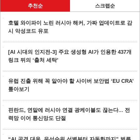
추천순
스크랩순
호텔 와이파이 노린 러시아 해커, 가짜 업데이트로 감
시 악성코드 유포
[AI 시대의 인지전-3] 주요 생성형 AI가 인용한 437개
링크 뒤의 ‘출처 세탁’
유럽 진출 위해 꼭 알아야 할 사이버 보안법 ‘EU CRA’
톺아보기
핀란드, 연말에 러시아 연결 광케이블도 끊는다... 전
력망 이어 통신망도 단절
“AI 공격 대응, 우선순위 선별부터 자동화까지” 벌른