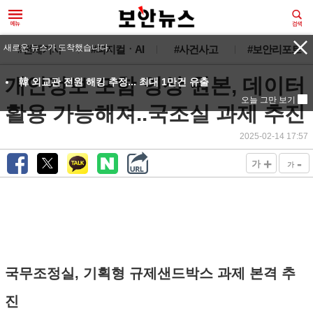
#전체기사
#피지컬ㆍAI
#사건사고
#보안리포트
개인정보 포함 영상 원본, 데이터
활용 가능해져..국조실 과제 추진
2025-02-14 17:57
+
-
가
가
국무조정실, 기획형 규제샌드박스 과제 본격 추
진