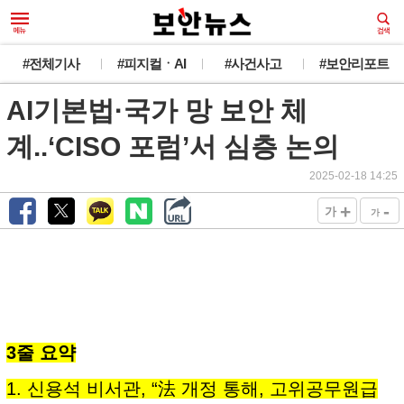
#전체기사
#피지컬ㆍAI
#사건사고
#보안리포트
AI기본법·국가 망 보안 체
계..‘CISO 포럼’서 심층 논의
2025-02-18 14:25
+
-
가
가
3줄 요약
1. 신용석 비서관, “法 개정 통해, 고위공무원급