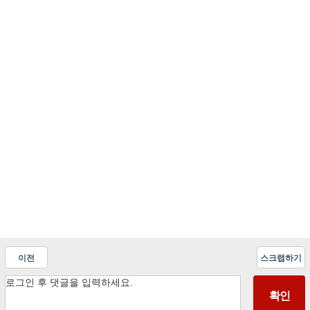
이전
스크랩하기