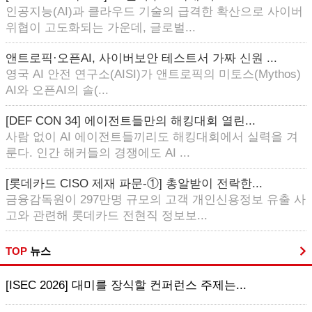
인공지능(AI)과 클라우드 기술의 급격한 확산으로 사이버
위협이 고도화되는 가운데, 글로벌...
앤트로픽·오픈AI, 사이버보안 테스트서 가짜 신원 ...
영국 AI 안전 연구소(AISI)가 앤트로픽의 미토스(Mythos)
AI와 오픈AI의 솔(...
[DEF CON 34] 에이전트들만의 해킹대회 열린...
사람 없이 AI 에이전트들끼리도 해킹대회에서 실력을 겨
룬다. 인간 해커들의 경쟁에도 AI ...
[롯데카드 CISO 제재 파문-①] 총알받이 전락한...
금융감독원이 297만명 규모의 고객 개인신용정보 유출 사
고와 관련해 롯데카드 전현직 정보보...
TOP
뉴스
[ISEC 2026] 대미를 장식할 컨퍼런스 주제는...