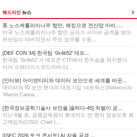
헤드라인
뉴스
美 노스캐롤라이나주 항만, 해킹으로 전산망 마비.....
미국 노스캐롤라이나주 항만 공사가 사이버 공격을 받아
전산망이 마비되면서 주요 업무를 수동...
[DEF CON 34] 한국팀 ‘0x4b52’ 데프...
한국팀 ‘0x4b52’가 데프콘 CTF에서 준우승을 차지했다.
이어 슈퍼다이스코드러버스(...
[인터뷰] 아이덴티티와 데이터 보안으로 세계를 바꾼...
데이터와 ID 보안 분야의 대표기업 ‘네트릭스’(Netwrix)의
‘Martin Canna...
[한국정보공학기술사 보안을 論하다-45] 처벌이 곧...
지난 8월 초, 금융감독원이 롯데카드 전·현직 정보보호 최
고책임자(CISO: Chief I...
[ISEC 2026 토크 콘서트] AI 자율 공격 ...