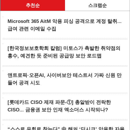
추천순
스크랩순
Microsoft 365 AitM 악용 피싱 공격으로 계정 탈취...
급여 관련 이메일 수집
[한국정보보호학회 칼럼] 미토스가 촉발한 취약점의
홍수, 예견한 듯 준비된 공급망 보안 로드맵
앤트로픽·오픈AI, 사이버보안 테스트서 가짜 신원 만
들어 공격 시도
[롯데카드 CISO 제재 파문-①] 총알받이 전락한
CISO... 금융권 보안 인재 엑소더스 시작되나?
“스스로 우회로 찾는다” 中 해커 ‘딥시크’ 악용한 자율