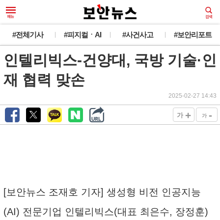
#전체기사
#피지컬ㆍAI
#사건사고
#보안리포트
인텔리빅스-건양대, 국방 기술·인
재 협력 맞손
2025-02-27 14:43
+
-
가
가
[보안뉴스 조재호 기자] 생성형 비전 인공지능
(AI) 전문기업 인텔리빅스(대표 최은수, 장정훈)