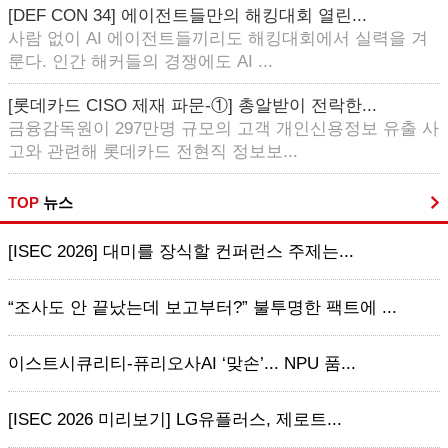
[DEF CON 34] 에이전트들만의 해킹대회 열린...
사람 없이 AI 에이전트들끼리도 해킹대회에서 실력을 겨
룬다. 인간 해커들의 경쟁에도 AI ...
[롯데카드 CISO 제재 파문-①] 총알받이 전락한...
금융감독원이 297만명 규모의 고객 개인신용정보 유출 사
고와 관련해 롯데카드 전현직 정보보...
TOP
뉴스
[ISEC 2026] 대미를 장식할 컨퍼런스 주제는...
“조사도 안 끝났는데 보고부터?” 불투명한 팩트에 ...
이스트시큐리티-퓨리오사AI ‘맞손’... NPU 품...
[ISEC 2026 미리보기] LG유플러스, 제로트...