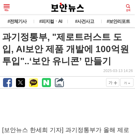
#전체기사
#피지컬ㆍAI
#사건사고
#보안리포트
과기정통부, "제로트러스트 도
입, AI보안 제품 개발에 100억원
투입"..‘보안 유니콘’ 만들기
2025-03-13 14:26
+
-
가
가
[보안뉴스 한세희 기자] 과기정통부가 올해 제로