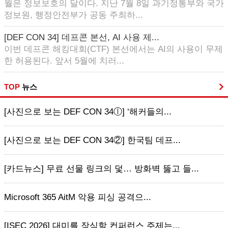
월은 정보보호의 달이다. 지난 7월 8일 과기정통부와 국가
정보원, 행정안전부가 공동 주최하...
[DEF CON 34] 데프콘 본선, AI 사용 제...
이번 데프콘 해킹대회(CTF) 본선에서는 AI의 사용이 무제
한 허용된다. 앞서 5월에 치러...
TOP
뉴스
[사진으로 보는 DEF CON 34ⓛ] ‘해커들의...
[사진으로 보는 DEF CON 34②] 한국팀 데프...
[카드뉴스] 무료 선물 링크의 덫… 방화벽 뚫고 들...
Microsoft 365 AitM 악용 피싱 공격으...
[ISEC 2026] 대미를 장식할 컨퍼런스 주제는...