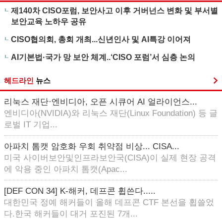
제140차 CISO포럼, 보안사고 이후 거버넌스 변화 및 부서별
보안교육 노하우 공유
CISO협의회, 총회 개최...신년인사 및 AI특강 이어져
AI기본법·국가 망 보안 체계..‘CISO 포럼’서 심층 논의
헤드라인
뉴스
리눅스 재단·엔비디아, 오픈 시큐어 AI 얼라이언스...
엔비디아(NVIDIA)와 리눅스 재단(Linux Foundation) 등 글
로벌 IT 기업...
아파치 톰캣 암호화 우회 취약점 비상... CISA...
미국 사이버보안및인프라보안국(CISA)이 실제 현장 공격
에 악용 중인 아파치 톰캣(Apac...
[DEF CON 34] K-해커, 데프콘 휩쓴다.....
대한민국 정예 해커들이 올해 데프콘 CTF 본선을 휩쓸었
다.한국 해커들이 대거 포진된 7개...