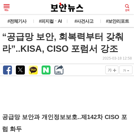
#전체기사
#피지컬ㆍAI
#사건사고
#보안리포트
“공급망 보안, 회복력부터 갖춰
라”..KISA, CISO 포럼서 강조
2025-03-18 12:58
+
-
가
가
공급망 보안과 개인정보보호..제142차 CISO 포
럼 화두