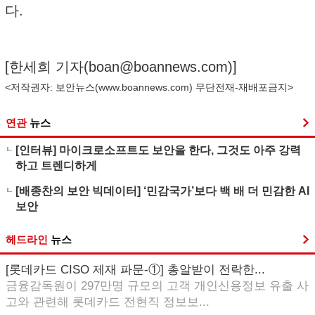
다.
[한세희 기자(
boan@boannews.com
)]
<저작권자: 보안뉴스(
www.boannews.com
) 무단전재-재배포금지>
연관
뉴스
[인터뷰] 마이크로소프트도 보안을 한다, 그것도 아주 강력
하고 트렌디하게
[배종찬의 보안 빅데이터] ‘민감국가’보다 백 배 더 민감한 AI
보안
헤드라인
뉴스
[롯데카드 CISO 제재 파문-①] 총알받이 전락한...
금융감독원이 297만명 규모의 고객 개인신용정보 유출 사
고와 관련해 롯데카드 전현직 정보보...