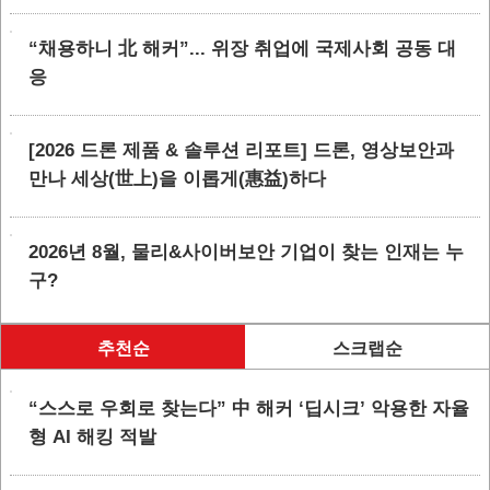
“채용하니 北 해커”... 위장 취업에 국제사회 공동 대
응
[2026 드론 제품 & 솔루션 리포트] 드론, 영상보안과
만나 세상(世上)을 이롭게(惠益)하다
2026년 8월, 물리&사이버보안 기업이 찾는 인재는 누
구?
추천순
스크랩순
“스스로 우회로 찾는다” 中 해커 ‘딥시크’ 악용한 자율
형 AI 해킹 적발