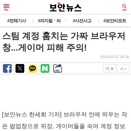
#전체기사
#피지컬ㆍAI
#사건사고
#보안리포트
스팀 계정 훔치는 가짜 브라우저
창...게이머 피해 주의!
2025-03-27 16:28
+
-
가
가
[보안뉴스 한세희 기자] 브라우저 안에 띄우는 작
은 팝업창으로 위장, 게이머들을 속여 계정 정보