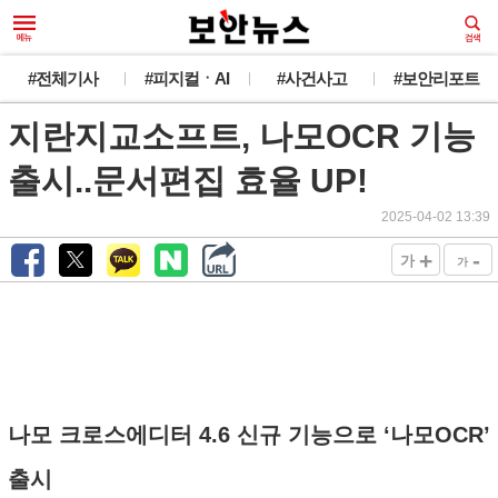
#전체기사
#피지컬ㆍAI
#사건사고
#보안리포트
지란지교소프트, 나모OCR 기능
출시..문서편집 효율 UP!
2025-04-02 13:39
+
-
가
가
나모 크로스에디터 4.6 신규 기능으로 ‘나모OCR’
출시