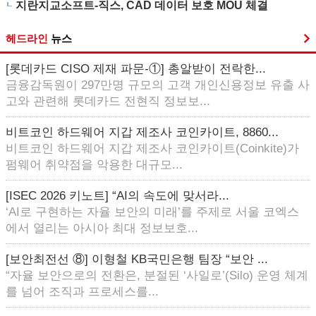
지란지교소프트-직스, CAD 데이터 보호 MOU 체결
헤드라인
뉴스
[롯데카드 CISO 제재 파문-①] 총알받이 전락한...
금융감독원이 297만명 규모의 고객 개인신용정보 유출 사
고와 관련해 롯데카드 전현직 정보보...
비트코인 하드웨어 지갑 제조사 코인카이트, 8860...
비트코인 하드웨어 지갑 제조사 코인카이트(Coinkite)가
펌웨어 취약점을 악용한 대규모...
[ISEC 2026 키노트] “AI의 속도에 맞서라...
‘AI로 구현하는 자율 보안의 미래’를 주제로 서울 코엑스
에서 열리는 아시아 최대 정보보호...
[보안최전선 ⑧] 이형철 KB국민은행 팀장 “보안 ...
“자율 보안으로의 전환은, 분절된 ‘사일로’(Silo) 운영 체계
를 넘어 조직과 프로세스를...