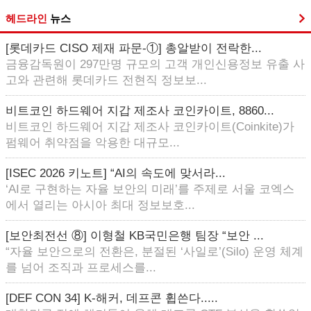
헤드라인
뉴스
[롯데카드 CISO 제재 파문-①] 총알받이 전락한...
금융감독원이 297만명 규모의 고객 개인신용정보 유출 사
고와 관련해 롯데카드 전현직 정보보...
비트코인 하드웨어 지갑 제조사 코인카이트, 8860...
비트코인 하드웨어 지갑 제조사 코인카이트(Coinkite)가
펌웨어 취약점을 악용한 대규모...
[ISEC 2026 키노트] “AI의 속도에 맞서라...
‘AI로 구현하는 자율 보안의 미래’를 주제로 서울 코엑스
에서 열리는 아시아 최대 정보보호...
[보안최전선 ⑧] 이형철 KB국민은행 팀장 “보안 ...
“자율 보안으로의 전환은, 분절된 ‘사일로’(Silo) 운영 체계
를 넘어 조직과 프로세스를...
[DEF CON 34] K-해커, 데프콘 휩쓴다.....