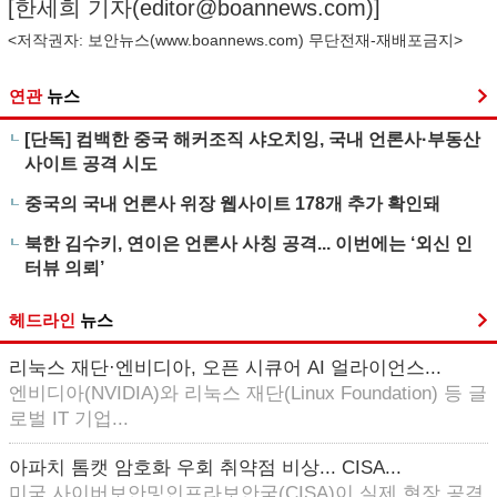
[한세희 기자(
editor@boannews.com
)]
<저작권자: 보안뉴스(
www.boannews.com
) 무단전재-재배포금지>
연관
뉴스
[단독] 컴백한 중국 해커조직 샤오치잉, 국내 언론사·부동산
사이트 공격 시도
중국의 국내 언론사 위장 웹사이트 178개 추가 확인돼
북한 김수키, 연이은 언론사 사칭 공격... 이번에는 ‘외신 인
터뷰 의뢰’
헤드라인
뉴스
리눅스 재단·엔비디아, 오픈 시큐어 AI 얼라이언스...
엔비디아(NVIDIA)와 리눅스 재단(Linux Foundation) 등 글
로벌 IT 기업...
아파치 톰캣 암호화 우회 취약점 비상... CISA...
미국 사이버보안및인프라보안국(CISA)이 실제 현장 공격