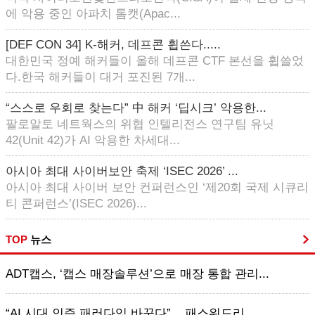
에 악용 중인 아파치 톰캣(Apac...
[DEF CON 34] K-해커, 데프콘 휩쓴다.....
대한민국 정예 해커들이 올해 데프콘 CTF 본선을 휩쓸었
다.한국 해커들이 대거 포진된 7개...
“스스로 우회로 찾는다” 中 해커 ‘딥시크’ 악용한...
팔로알토 네트웍스의 위협 인텔리전스 연구팀 유닛
42(Unit 42)가 AI 악용한 차세대...
아시아 최대 사이버보안 축제 ‘ISEC 2026’ ...
아시아 최대 사이버 보안 컨퍼런스인 ‘제20회 국제 시큐리
티 콘퍼런스’(ISEC 2026)...
TOP
뉴스
ADT캡스, ‘캡스 매장솔루션’으로 매장 통합 관리...
“AI 시대 인증 패러다임 바꾼다”... 패스워드리...