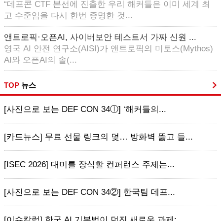
“데프콘 CTF 본선에 진출한 우리 해커들은 이미 세계 최
고 수준임을 다시 한번 증명한 것...
앤트로픽·오픈AI, 사이버보안 테스트서 가짜 신원 ...
영국 AI 안전 연구소(AISI)가 앤트로픽의 미토스(Mythos)
AI와 오픈AI의 솔(...
TOP
뉴스
[사진으로 보는 DEF CON 34ⓛ] ‘해커들의...
[카드뉴스] 무료 선물 링크의 덫… 방화벽 뚫고 들...
[ISEC 2026] 대미를 장식할 컨퍼런스 주제는...
[사진으로 보는 DEF CON 34②] 한국팀 데프...
[이슈칼럼] 한국 AI 기본법이 던진 새로운 과제:...