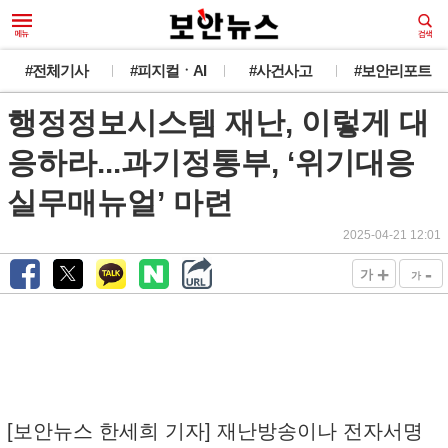
#전체기사
#피지컬ㆍAI
#사건사고
#보안리포트
행정정보시스템 재난, 이렇게 대
응하라...과기정통부, ‘위기대응
실무매뉴얼’ 마련
2025-04-21 12:01
+
-
가
가
[보안뉴스 한세희 기자] 재난방송이나 전자서명