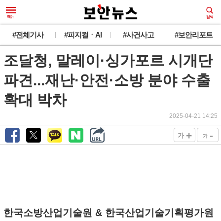
#전체기사
#피지컬ㆍAI
#사건사고
#보안리포트
조달청, 말레이·싱가포르 시개단
파견...재난·안전·소방 분야 수출
확대 박차
2025-04-21 14:25
+
-
가
가
한국소방산업기술원 & 한국산업기술기획평가원