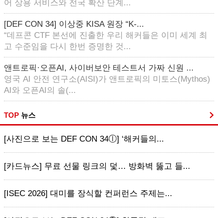
어 상용 서비스와 전국 확산 단계...
[DEF CON 34] 이상중 KISA 원장 “K-...
“데프콘 CTF 본선에 진출한 우리 해커들은 이미 세계 최
고 수준임을 다시 한번 증명한 것...
앤트로픽·오픈AI, 사이버보안 테스트서 가짜 신원 ...
영국 AI 안전 연구소(AISI)가 앤트로픽의 미토스(Mythos)
AI와 오픈AI의 솔(...
TOP
뉴스
[사진으로 보는 DEF CON 34ⓛ] ‘해커들의...
[카드뉴스] 무료 선물 링크의 덫… 방화벽 뚫고 들...
[ISEC 2026] 대미를 장식할 컨퍼런스 주제는...