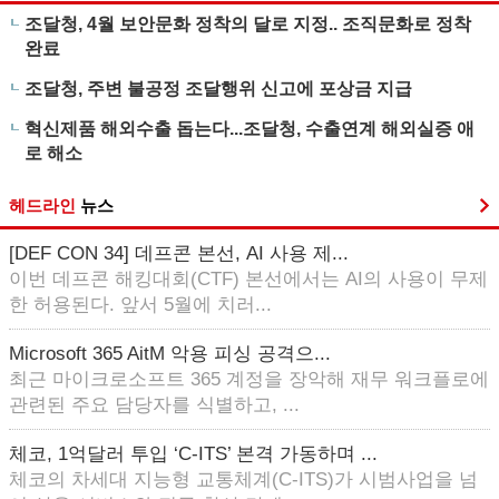
조달청, 4월 보안문화 정착의 달로 지정.. 조직문화로 정착
완료
조달청, 주변 불공정 조달행위 신고에 포상금 지급
혁신제품 해외수출 돕는다...조달청, 수출연계 해외실증 애
로 해소
헤드라인
뉴스
[DEF CON 34] 데프콘 본선, AI 사용 제...
이번 데프콘 해킹대회(CTF) 본선에서는 AI의 사용이 무제
한 허용된다. 앞서 5월에 치러...
Microsoft 365 AitM 악용 피싱 공격으...
최근 마이크로소프트 365 계정을 장악해 재무 워크플로에
관련된 주요 담당자를 식별하고, ...
체코, 1억달러 투입 ‘C-ITS’ 본격 가동하며 ...
체코의 차세대 지능형 교통체계(C-ITS)가 시범사업을 넘