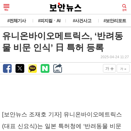
#전체기사
#피지컬ㆍAI
#사건사고
#보안리포트
유니온바이오메트릭스, ‘반려동
물 비문 인식’ 日 특허 등록
2025-04-24 11:27
+
-
가
가
[보안뉴스 조재호 기자] 유니온바이오메트릭스
(대표 신요식)는 일본 특허청에 ‘반려동물 비문