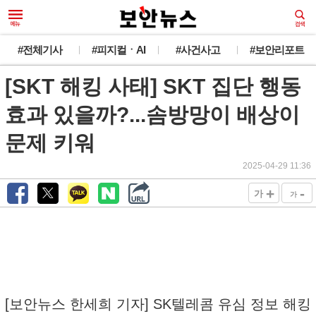
#전체기사
#피지컬ㆍAI
#사건사고
#보안리포트
[SKT 해킹 사태] SKT 집단 행동
효과 있을까?...솜방망이 배상이
문제 키워
2025-04-29 11:36
+
-
가
가
[보안뉴스 한세희 기자] SK텔레콤 유심 정보 해킹