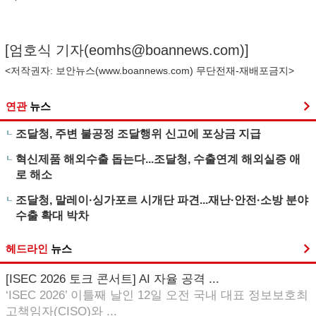
[엄호식 기자(
eomhs@boannews.com
)]
<저작권자: 보안뉴스(
www.boannews.com
) 무단전재-재배포금지>
연관
뉴스
조달청, 주변 불공정 조달행위 신고에 포상금 지급
혁신제품 해외수출 돕는다...조달청, 수출연계 해외실증 애
로 해소
조달청, 말레이·싱가포르 시개단 파견...재난·안전·소방 분야
수출 확대 박차
헤드라인
뉴스
[ISEC 2026 토크 콘서트] AI 자율 공격 ...
‘ISEC 2026’ 이틀째 날인 12일 오전 국내 대표 정보보호최
고책임자(CISO)와 ...