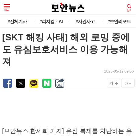
#전체기사
#피지컬ㆍAI
#사건사고
#보안리포트
[SKT 해킹 사태] 해외 로밍 중에
도 유심보호서비스 이용 가능해
져
2025-05-12 09:56
+
-
가
가
[보안뉴스 한세희 기자] 유심 복제를 차단하는 유