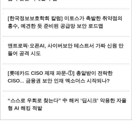
[한국정보보호학회 칼럼] 미토스가 촉발한 취약점의
홍수, 예견한 듯 준비된 공급망 보안 로드맵
앤트로픽·오픈AI, 사이버보안 테스트서 가짜 신원 만
들어 공격 시도
[롯데카드 CISO 제재 파문-①] 총알받이 전락한
CISO... 금융권 보안 인재 엑소더스 시작되나?
“스스로 우회로 찾는다” 中 해커 ‘딥시크’ 악용한 자율
형 AI 해킹 적발