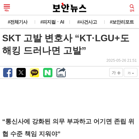
#전체기사
#피지컬ㆍAI
#사건사고
#보안리포트
SKT 고발 변호사 “KT·LGU+도
해킹 드러나면 고발”
2025-05-26 21:51
+
-
가
가
“통신사에 강화된 의무 부과하고 어기면 존립 위
협 수준 책임 지워야”