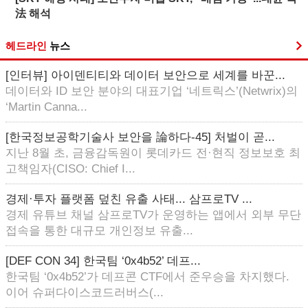
法 해석
헤드라인
뉴스
[인터뷰] 아이덴티티와 데이터 보안으로 세계를 바꾼...
데이터와 ID 보안 분야의 대표기업 ‘네트릭스’(Netwrix)의
‘Martin Canna...
[한국정보공학기술사 보안을 論하다-45] 처벌이 곧...
지난 8월 초, 금융감독원이 롯데카드 전·현직 정보보호 최
고책임자(CISO: Chief I...
경제·투자 플랫폼 덮친 유출 사태... 삼프로TV ...
경제 유튜브 채널 삼프로TV가 운영하는 앱에서 외부 무단
접속을 통한 대규모 개인정보 유출...
[DEF CON 34] 한국팀 ‘0x4b52’ 데프...
한국팀 ‘0x4b52’가 데프콘 CTF에서 준우승을 차지했다.
이어 슈퍼다이스코드러버스(...