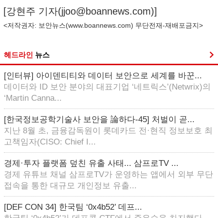
[강현주 기자(
jjoo@boannews.com
)]
<저작권자: 보안뉴스(
www.boannews.com
) 무단전재-재배포금지>
헤드라인
뉴스
[인터뷰] 아이덴티티와 데이터 보안으로 세계를 바꾼...
데이터와 ID 보안 분야의 대표기업 ‘네트릭스’(Netwrix)의
‘Martin Canna...
[한국정보공학기술사 보안을 論하다-45] 처벌이 곧...
지난 8월 초, 금융감독원이 롯데카드 전·현직 정보보호 최
고책임자(CISO: Chief I...
경제·투자 플랫폼 덮친 유출 사태... 삼프로TV ...
경제 유튜브 채널 삼프로TV가 운영하는 앱에서 외부 무단
접속을 통한 대규모 개인정보 유출...
[DEF CON 34] 한국팀 ‘0x4b52’ 데프...