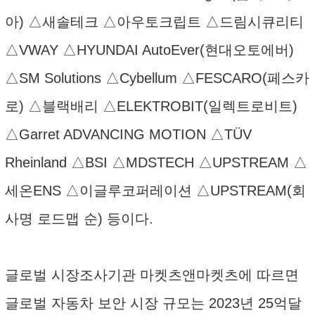
아) △새솔테크 △아우토크립트 △드림시큐리티
△VWAY △HYUNDAI AutoEver(현대오토에버)
△SM Solutions △Cybellum △FESCARO(페스카
로) △블랙배리 △ELEKTROBIT(일렉트로비트)
△Garret ADVANCING MOTION △TÜV
Rheinland △BSI △MDSTECH △UPSTREAM △
세온ENS △이글루코퍼레이션 △UPSTREAM(회
사명 로드맵 순) 등이다.
글로벌 시장조사기관 마켓츠앤마켓츠에 따르면
글로벌 자동차 보안 시장 규모는 2023년 25억달