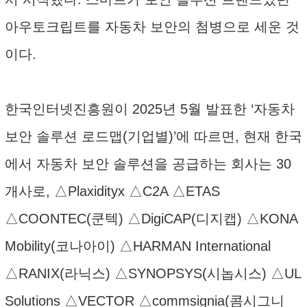
아우토크립트를 자동차 보안의 첨병으로 세운 것
이다.
한국인터넷진흥원이 2025년 5월 발표한 ‘자동차
보안 솔루션 로드맵(기업별)’에 따르면, 현재 한국
에서 자동차 보안 솔루션을 공급하는 회사는 30
개사로, △Plaxidityx △C2A △ETAS
△COONTEC(쿤텍) △DigiCAP(디지캡) △KONA
Mobility(코나아이) △HARMAN International
△RANIX(라닉스) △SYNOPSYS(시놉시스) △UL
Solutions △VECTOR △commsignia(콤시그니