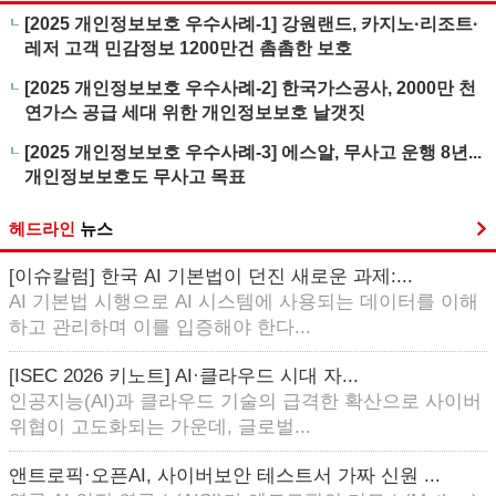
[2025 개인정보보호 우수사례-1] 강원랜드, 카지노·리조트·
레저 고객 민감정보 1200만건 촘촘한 보호
[2025 개인정보보호 우수사례-2] 한국가스공사, 2000만 천
연가스 공급 세대 위한 개인정보보호 날갯짓
[2025 개인정보보호 우수사례-3] 에스알, 무사고 운행 8년...
개인정보보호도 무사고 목표
헤드라인
뉴스
[이슈칼럼] 한국 AI 기본법이 던진 새로운 과제:...
AI 기본법 시행으로 AI 시스템에 사용되는 데이터를 이해
하고 관리하며 이를 입증해야 한다...
[ISEC 2026 키노트] AI·클라우드 시대 자...
인공지능(AI)과 클라우드 기술의 급격한 확산으로 사이버
위협이 고도화되는 가운데, 글로벌...
앤트로픽·오픈AI, 사이버보안 테스트서 가짜 신원 ...