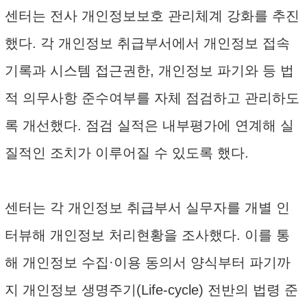
센터는 전사 개인정보보호 관리체계 강화를 추진
했다. 각 개인정보 취급부서에서 개인정보 접속
기록과 시스템 접근권한, 개인정보 파기와 등 법
적 의무사항 준수여부를 자체 점검하고 관리하도
록 개선했다. 점검 실적은 내부평가에 연계해 실
질적인 조치가 이루어질 수 있도록 했다.
센터는 각 개인정보 취급부서 실무자를 개별 인
터뷰해 개인정보 처리현황을 조사했다. 이를 통
해 개인정보 수집·이용 동의서 양식부터 파기까
지 개인정보 생명주기(Life-cycle) 전반의 법령 준