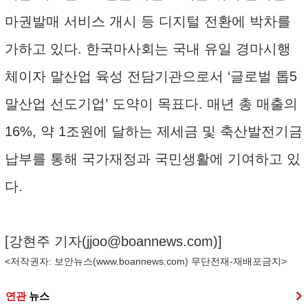
마권발매 서비스 개시 등 디지털 전환에 박차를
가하고 있다. 한국마사회는 국내 유일 경마시행
체이자 말산업 육성 전담기관으로서 ‘글로벌 톱5
말산업 선도기업’ 도약이 목표다. 매년 총 매출의
16%, 약 1조원에 달하는 제세금 및 축산발전기금
납부를 통해 국가재정과 국민생활에 기여하고 있
다.
[강현주 기자(
jjoo@boannews.com
)]
<저작권자: 보안뉴스(
www.boannews.com
) 무단전재-재배포금지>
연관
뉴스