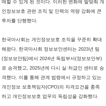
매할 수 있게 된 것이다. 이러한 변화에 발맞춰 개
인정보보호 관련 조직 및 인력의 역량 강화에 큰
투자를 단행했다.
한국마사회는 개인정보보호 조직을 꾸준히 확대
해왔다. 한국마사회 정보보안센터는 2023년 팀
(정보보안팀)에서 2024년 독립부서(정보보안부)
로 승격했고, 2025년에 다시 실·처급인 센터로 승
격했다. 이를 통해 관계 법령에서 규정하고 있는
개인정보 보호책임자(CPO)의 자격요건을 충족
하고 개인정보보호 업무의 독립성을 강화했다.