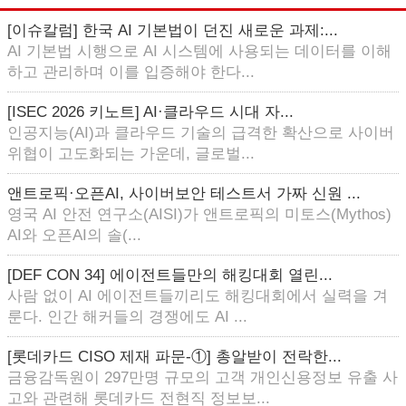
[이슈칼럼] 한국 AI 기본법이 던진 새로운 과제:...
AI 기본법 시행으로 AI 시스템에 사용되는 데이터를 이해
하고 관리하며 이를 입증해야 한다...
[ISEC 2026 키노트] AI·클라우드 시대 자...
인공지능(AI)과 클라우드 기술의 급격한 확산으로 사이버
위협이 고도화되는 가운데, 글로벌...
앤트로픽·오픈AI, 사이버보안 테스트서 가짜 신원 ...
영국 AI 안전 연구소(AISI)가 앤트로픽의 미토스(Mythos)
AI와 오픈AI의 솔(...
[DEF CON 34] 에이전트들만의 해킹대회 열린...
사람 없이 AI 에이전트들끼리도 해킹대회에서 실력을 겨
룬다. 인간 해커들의 경쟁에도 AI ...
[롯데카드 CISO 제재 파문-①] 총알받이 전락한...
금융감독원이 297만명 규모의 고객 개인신용정보 유출 사
고와 관련해 롯데카드 전현직 정보보...