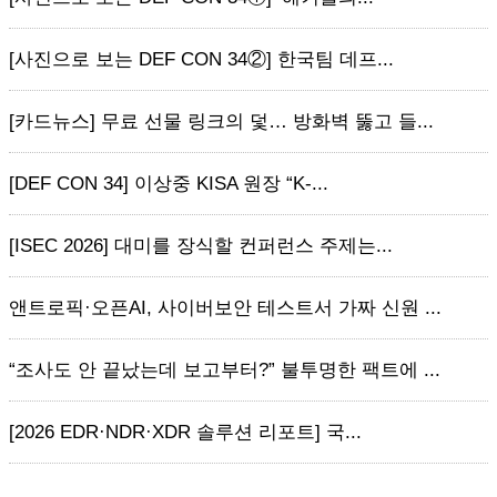
[사진으로 보는 DEF CON 34②] 한국팀 데프...
[카드뉴스] 무료 선물 링크의 덫… 방화벽 뚫고 들...
[DEF CON 34] 이상중 KISA 원장 “K-...
[ISEC 2026] 대미를 장식할 컨퍼런스 주제는...
앤트로픽·오픈AI, 사이버보안 테스트서 가짜 신원 ...
“조사도 안 끝났는데 보고부터?” 불투명한 팩트에 ...
[2026 EDR·NDR·XDR 솔루션 리포트] 국...