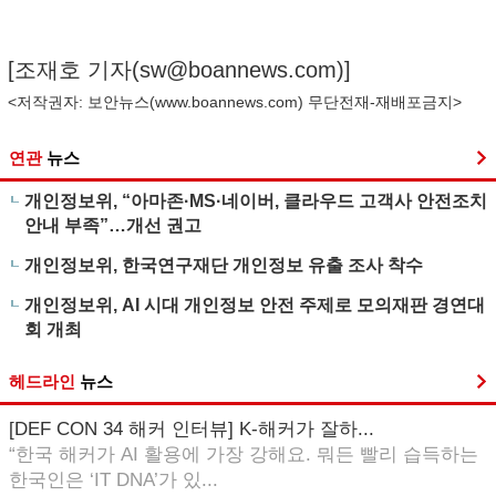
[조재호 기자(
sw@boannews.com
)]
<저작권자: 보안뉴스(
www.boannews.com
) 무단전재-재배포금지>
연관
뉴스
개인정보위, “아마존·MS·네이버, 클라우드 고객사 안전조치
안내 부족”…개선 권고
개인정보위, 한국연구재단 개인정보 유출 조사 착수
개인정보위, AI 시대 개인정보 안전 주제로 모의재판 경연대
회 개최
헤드라인
뉴스
[DEF CON 34 해커 인터뷰] K-해커가 잘하...
“한국 해커가 AI 활용에 가장 강해요. 뭐든 빨리 습득하는
한국인은 ‘IT DNA’가 있...