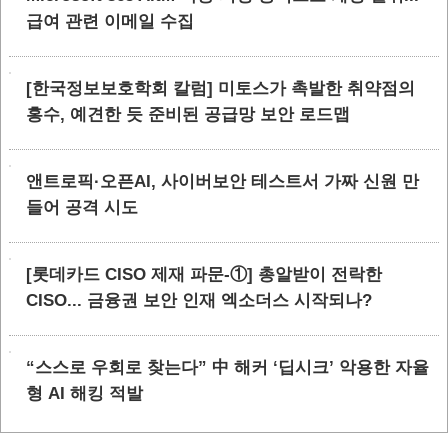
급여 관련 이메일 수집
[한국정보보호학회 칼럼] 미토스가 촉발한 취약점의
홍수, 예견한 듯 준비된 공급망 보안 로드맵
앤트로픽·오픈AI, 사이버보안 테스트서 가짜 신원 만
들어 공격 시도
[롯데카드 CISO 제재 파문-①] 총알받이 전락한
CISO... 금융권 보안 인재 엑소더스 시작되나?
“스스로 우회로 찾는다” 中 해커 ‘딥시크’ 악용한 자율
형 AI 해킹 적발