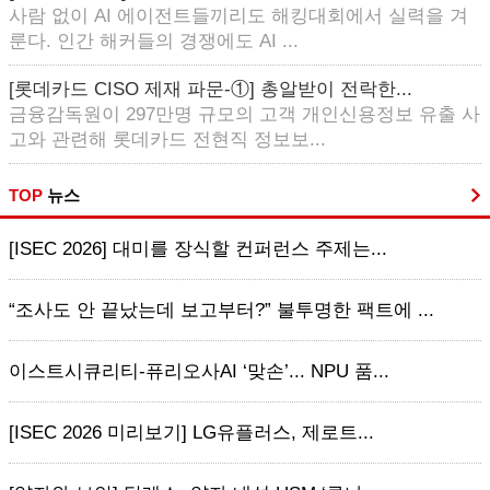
사람 없이 AI 에이전트들끼리도 해킹대회에서 실력을 겨
룬다. 인간 해커들의 경쟁에도 AI ...
[롯데카드 CISO 제재 파문-①] 총알받이 전락한...
금융감독원이 297만명 규모의 고객 개인신용정보 유출 사
고와 관련해 롯데카드 전현직 정보보...
TOP
뉴스
[ISEC 2026] 대미를 장식할 컨퍼런스 주제는...
“조사도 안 끝났는데 보고부터?” 불투명한 팩트에 ...
이스트시큐리티-퓨리오사AI ‘맞손’... NPU 품...
[ISEC 2026 미리보기] LG유플러스, 제로트...