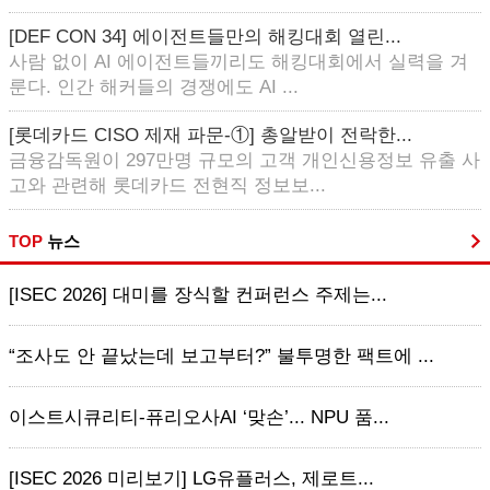
[DEF CON 34] 에이전트들만의 해킹대회 열린...
사람 없이 AI 에이전트들끼리도 해킹대회에서 실력을 겨
룬다. 인간 해커들의 경쟁에도 AI ...
[롯데카드 CISO 제재 파문-①] 총알받이 전락한...
금융감독원이 297만명 규모의 고객 개인신용정보 유출 사
고와 관련해 롯데카드 전현직 정보보...
TOP
뉴스
[ISEC 2026] 대미를 장식할 컨퍼런스 주제는...
“조사도 안 끝났는데 보고부터?” 불투명한 팩트에 ...
이스트시큐리티-퓨리오사AI ‘맞손’... NPU 품...
[ISEC 2026 미리보기] LG유플러스, 제로트...