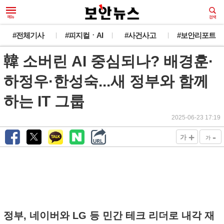
#전체기사
#피지컬ㆍAI
#사건사고
#보안리포트
韓 소버린 AI 중심되나? 배경훈·
하정우·한성숙...새 정부와 함께
하는 IT 그룹
2025-06-23 17:19
+
-
가
가
정부, 네이버와 LG 등 민간 테크 리더로 내각 재