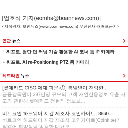
[엄호식 기자(
eomhs@boannews.com
)]
<저작권자: 보안뉴스(
www.boannews.com
) 무단전재-재배포금지>
연관
뉴스
씨프로, 첨단 딥 러닝 기술 활용한 AI 코너 돔 IP 카메라
씨프로, AI re-Positioning PTZ 돔 카메라
헤드라인
뉴스
[롯데카드 CISO 제재 파문-①] 총알받이 전락한...
금융감독원이 297만명 규모의 고객 개인신용정보 유출 사
고와 관련해 롯데카드 전현직 정보보...
비트코인 하드웨어 지갑 제조사 코인카이트, 8860...
비트코인 하드웨어 지갑 제조사 코인카이트(Coinkite)가
펌웨어 취약점을 악용한 대규모...