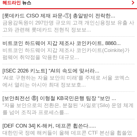
헤드라인
뉴스
[롯데카드 CISO 제재 파문-①] 총알받이 전락한...
금융감독원이 297만명 규모의 고객 개인신용정보 유출 사
고와 관련해 롯데카드 전현직 정보보...
비트코인 하드웨어 지갑 제조사 코인카이트, 8860...
비트코인 하드웨어 지갑 제조사 코인카이트(Coinkite)가
펌웨어 취약점을 악용한 대규모...
[ISEC 2026 키노트] “AI의 속도에 맞서라...
‘AI로 구현하는 자율 보안의 미래’를 주제로 서울 코엑스
에서 열리는 아시아 최대 정보보호...
[보안최전선 ⑧] 이형철 KB국민은행 팀장 “보안 ...
“자율 보안으로의 전환은, 분절된 ‘사일로’(Silo) 운영 체계
를 넘어 조직과 프로세스를...
[DEF CON 34] K-해커, 데프콘 휩쓴다.....
대한민국 정예 해커들이 올해 데프콘 CTF 본선을 휩쓸었