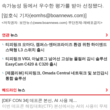
속가능성 등에서 우수한 평가를 받아 선정됐다.
[엄호식 기자(
eomhs@boannews.com
)]
<저작권자: 보안뉴스(
www.boannews.com
) 무단전재-재배포금지>
연관
뉴스
티피링크 오마다, 캠퍼스·엔터프라이즈 환경 위한 하이엔드
스택형 L3 스위치 출시
티피링크 VIGI, 아날로그 넘어선 고성능 풀컬러 감시 솔루션
EasyCam C420 & C320 출시
[제품리뷰] 티피링크, Omada Central 네트워크 및 보안감시
통합 솔루션
헤드라인
뉴스
[DEF CON 34] 데프콘 본선, AI 사용 제...
이번 데프콘 해킹대회(CTF) 본선에서는 AI의 사용이 무제