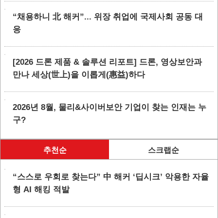
“채용하니 北 해커”... 위장 취업에 국제사회 공동 대
응
[2026 드론 제품 & 솔루션 리포트] 드론, 영상보안과
만나 세상(世上)을 이롭게(惠益)하다
2026년 8월, 물리&사이버보안 기업이 찾는 인재는 누
구?
추천순
스크랩순
“스스로 우회로 찾는다” 中 해커 ‘딥시크’ 악용한 자율
형 AI 해킹 적발