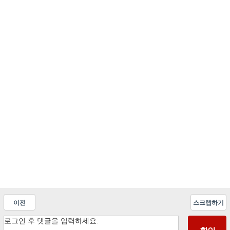
이전
스크랩하기