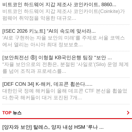
비트코인 하드웨어 지갑 제조사 코인카이트, 8860...
비트코인 하드웨어 지갑 제조사 코인카이트(Coinkite)가
펌웨어 취약점을 악용한 대규모...
[ISEC 2026 키노트] “AI의 속도에 맞서라...
‘AI로 구현하는 자율 보안의 미래’를 주제로 서울 코엑스
에서 열리는 아시아 최대 정보보호...
[보안최전선 ⑧] 이형철 KB국민은행 팀장 “보안 ...
“자율 보안으로의 전환은, 분절된 ‘사일로’(Silo) 운영 체계
를 넘어 조직과 프로세스를...
[DEF CON 34] K-해커, 데프콘 휩쓴다.....
대한민국 정예 해커들이 올해 데프콘 CTF 본선을 휩쓸었
다.한국 해커들이 대거 포진된 7개...
TOP
뉴스
[양자와 보안] 탈레스, 양자 내성 HSM ‘루나 ...