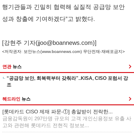
행기관들과 긴밀히 협력해 실질적 공급망 보안
성과 창출에 기여하겠다”고 밝혔다.
[강현주 기자(
jjoo@boannews.com
)]
<저작권자: 보안뉴스(
www.boannews.com
) 무단전재-재배포금지>
연관
뉴스
“공급망 보안, 회복력부터 갖춰라”..KISA, CISO 포럼서 강
조
헤드라인
뉴스
[롯데카드 CISO 제재 파문-①] 총알받이 전락한...
금융감독원이 297만명 규모의 고객 개인신용정보 유출 사
고와 관련해 롯데카드 전현직 정보보...