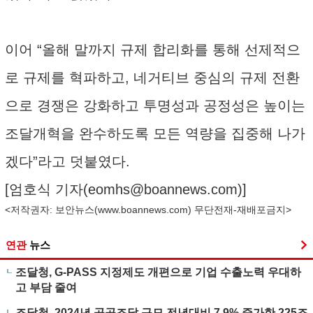
이어 “올해 말까지 규제 합리화를 통해 선제적으
로 규제를 혁파하고, 네거티브 중심의 규제 전환
으로 경쟁은 강화하고 투명성과 공정성은 높이는
조달개혁을 완수하도록 모든 역량을 집중해 나가
겠다”라고 덧붙였다.
[엄호식 기자(
eomhs@boannews.com
)]
<저작권자: 보안뉴스(
www.boannews.com
) 무단전재-재배포금지>
연관
뉴스
조달청, G-PASS 지정제도 개편으로 기업 수출노력 우대하
고 부담 줄여
조달청, 2024년 공공조달 규모 전년대비 7.9% 증가한 225조