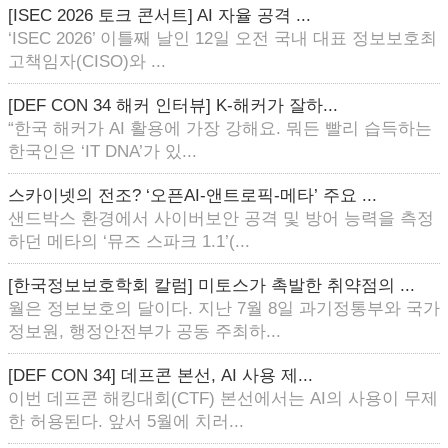
[ISEC 2026 토크 콘서트] AI 자율 공격 ...
‘ISEC 2026’ 이틀째 날인 12일 오전 국내 대표 정보보호최
고책임자(CISO)와 ...
[DEF CON 34 해커 인터뷰] K-해커가 잘하...
“한국 해커가 AI 활용에 가장 강해요. 뭐든 빨리 습득하는
한국인은 ‘IT DNA’가 있...
스카이넷의 전조? ‘오픈AI-앤트로픽-메타’ 주요 ...
샌드박스 환경에서 사이버보안 공격 및 방어 능력을 측정
하던 메타의 ‘뮤즈 스파크 1.1’(...
[한국정보보호학회 칼럼] 미토스가 촉발한 취약점의 ...
월은 정보보호의 달이다. 지난 7월 8일 과기정통부와 국가
정보원, 행정안전부가 공동 주최하...
[DEF CON 34] 데프콘 본선, AI 사용 제...
이번 데프콘 해킹대회(CTF) 본선에서는 AI의 사용이 무제
한 허용된다. 앞서 5월에 치러...