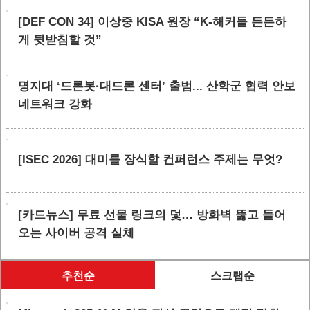
[DEF CON 34] 이상중 KISA 원장 “K-해커들 든든하
게 뒷받침할 것”
명지대 ‘드론봇·대드론 센터’ 출범... 산학군 협력 안보
네트워크 강화
[ISEC 2026] 대미를 장식할 컨퍼런스 주제는 무엇?
[카드뉴스] 무료 선물 링크의 덫… 방화벽 뚫고 들어
오는 사이버 공격 실체
추천순
스크랩순