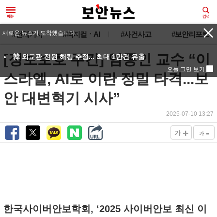
새로운 뉴스가 도착했습니다.
#전체기사
#피지컬ㆍAI
#사건사고
#보안리포트
[정보보호 주간] 임종인 교수 “이
韓 외교관 전원 해킹 추정... 최대 1만건 유출
오늘 그만 보기
스라엘, AI로 이란 정밀 타격...보
안 대변혁기 시사”
2025-07-10 13:27
+
-
가
가
한국사이버안보학회, ‘2025 사이버안보 최신 이