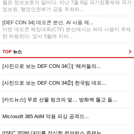
월은 정보보호의 달이다. 지난 7월 8일 과기정통부와 국가
정보원, 행정안전부가 공동 주최하...
[DEF CON 34] 데프콘 본선, AI 사용 제...
이번 데프콘 해킹대회(CTF) 본선에서는 AI의 사용이 무제
한 허용된다. 앞서 5월에 치러...
TOP
뉴스
[사진으로 보는 DEF CON 34ⓛ] ‘해커들의...
[사진으로 보는 DEF CON 34②] 한국팀 데프...
[카드뉴스] 무료 선물 링크의 덫… 방화벽 뚫고 들...
Microsoft 365 AitM 악용 피싱 공격으...
[ISEC 2026] 대미를 장식할 컨퍼런스 주제는...