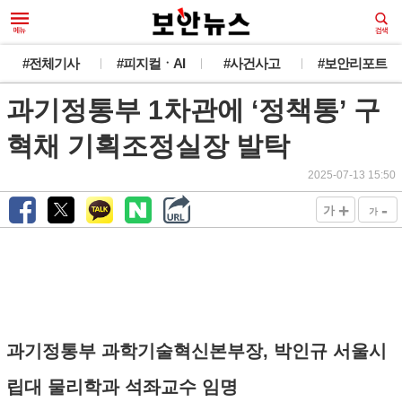
#전체기사
#피지컬ㆍAI
#사건사고
#보안리포트
과기정통부 1차관에 ‘정책통’ 구
혁채 기획조정실장 발탁
2025-07-13 15:50
+
-
가
가
과기정통부 과학기술혁신본부장, 박인규 서울시
립대 물리학과 석좌교수 임명