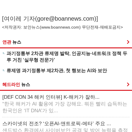
[여이레 기자(
gore@boannews.com
)]
<저작권자: 보안뉴스(
www.boannews.com
) 무단전재-재배포금지>
연관
뉴스
과기정통부 2차관 류제명 발탁, 인공지능·네트워크 정책 두
루 거친 ‘실무형 전문가’
류제명 과기정통부 제2차관, 첫 행보는 AI와 보안
헤드라인
뉴스
[DEF CON 34 해커 인터뷰] K-해커가 잘하...
“한국 해커가 AI 활용에 가장 강해요. 뭐든 빨리 습득하는
한국인은 ‘IT DNA’가 있...
스카이넷의 전조? ‘오픈AI-앤트로픽-메타’ 주요 ...
샌드박스 환경에서 사이버보안 공격 및 방어 능력을 측정